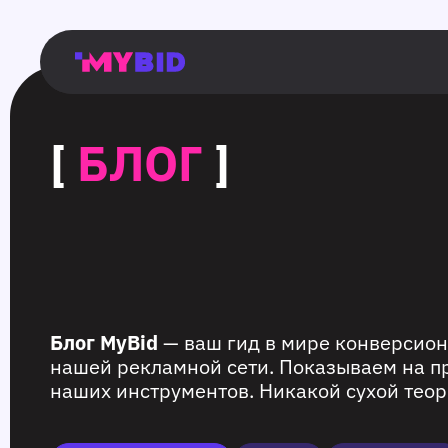
Главная
Гибкий
Возможности
Форматы
TMA
Главная
Домонетизация
TMA
Блог
Главная
Main
Flexible
Opportunities
Formats
TMA
Main
Extra
TMA
Blog
Main
таргетинг
страница
page
targeting
page
monetization
page
[
БЛОГ
]
Блог MyBid
— ваш гид в мире конверсион
нашей рекламной сети. Показываем на п
наших инструментов. Никакой сухой теор