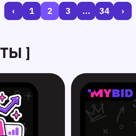
‹
1
2
3
...
34
›
ТЫ ]