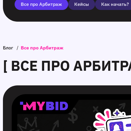
Все про Арбитраж
Кейсы
Как начать?
Блог
/
Все про Арбитраж
[ ВСЕ ПРО АРБИТР